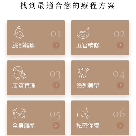
找到最適合您的療程方案
01
02
臉部輪廓
五官精修
03
04
膚質管理
齒列美學
05
06
全身雕塑
私密保養