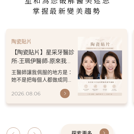
星和為您破解醫美迷思
掌握最新變美趨勢
陶瓷貼片
【陶瓷貼片】星采牙醫診
所-王珮伊醫師-從門牙縫
到自信笑容：美白貼片打
王珮伊醫師在規劃貼片時，
造更精緻的微笑曲線
除了考量牙齒本身條件，也
會從臉型比例、唇型弧度、
2026.06.26
微笑方式等細節出發，協助
患者...
探索更多