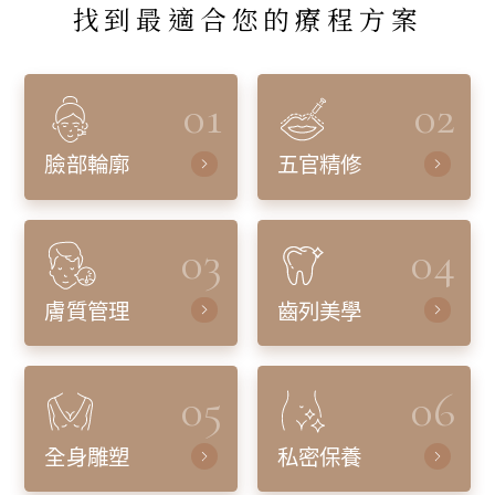
找到最適合您的療程方案
01
02
臉部輪廓
五官精修
03
04
膚質管理
齒列美學
05
06
全身雕塑
私密保養