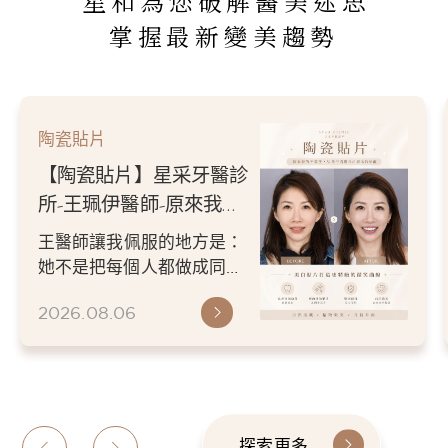
星和為您破解醫美迷思
掌握最新變美趨勢
陶瓷貼片
【陶瓷貼片】星采牙醫診
所-王珮伊醫師-從門牙縫
到自信笑容：美白貼片打
王珮伊醫師在規劃貼片時，
造更精緻的微笑曲線
除了考量牙齒本身條件，也
會從臉型比例、唇型弧度、
2026.06.26
微笑方式等細節出發，協助
患者...
探索更多