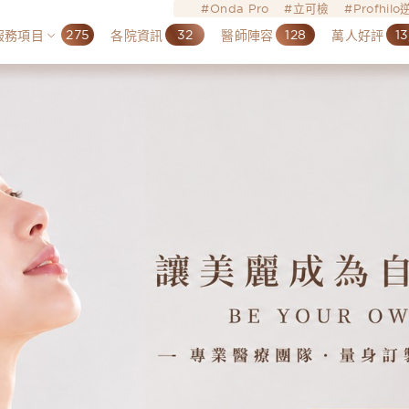
Onda Pro
立可檢
Profhil
275
32
128
13
服務項目
各院資訊
醫師陣容
萬人好評