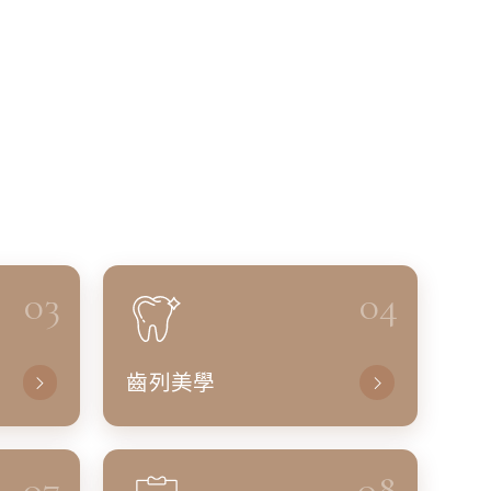
03
04
齒列美學
07
08