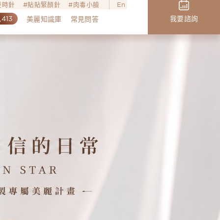
o逆時針
貼貼緊顏針
肉毒小臉
En
,413
我要諮詢
美麗知識庫
常見問答