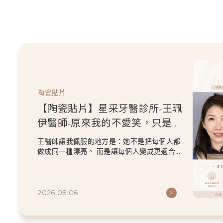
陶瓷貼片
【陶瓷貼片】星采牙醫診所-王珮
伊醫師-從門牙縫到自信笑容：美
白貼片打造更精緻的微笑曲線
王珮伊醫師在規劃貼片時，除了考量牙齒本身
條件，也會從臉型比例、唇型弧度、微笑方式
等細節出發，協助患者...
2026.06.26