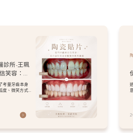
采牙醫診所-王珮
要把虎牙磨
留個人特色的微
片的設計，改善了原本在
卻依然保留患者喜歡的