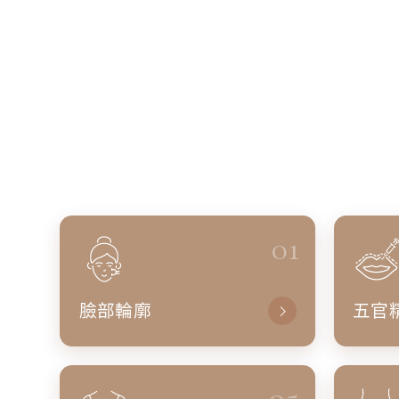
01
臉部輪廓
五官
05