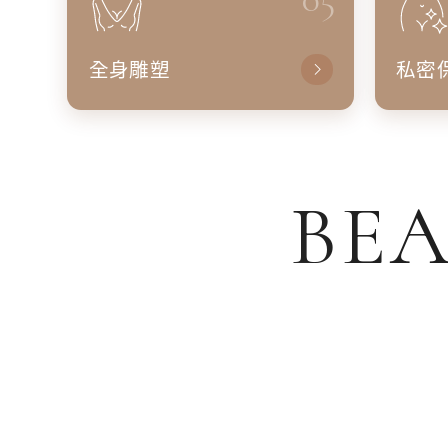
全身雕塑
私密
BEA