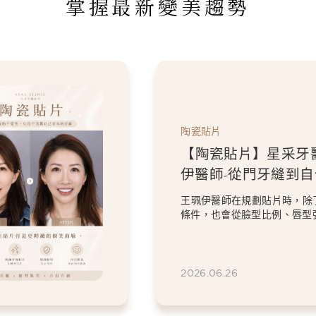
掌握最新變美趨勢
陶瓷貼片
【陶瓷貼片】星
伊醫師-「我不
掉。」，一場保
過8顆全瓷冠與陶瓷貼
笑設計
意的顏色與修復問題，
虎牙特色。 因為...
2026.06.26