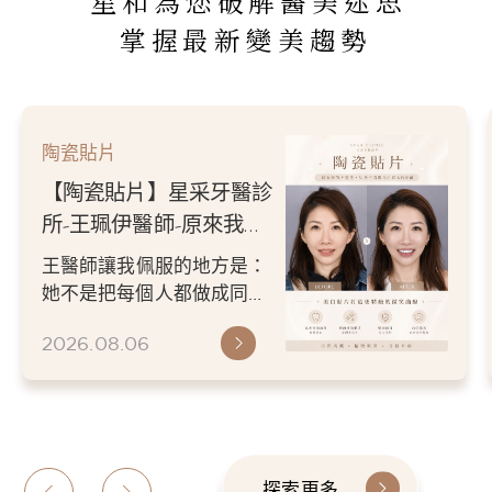
星和為您破解醫美迷思
掌握最新變美趨勢
陶瓷貼片
【陶瓷貼片】星采牙醫診
所-王珮伊醫師-從門牙縫
到自信笑容：美白貼片打
王珮伊醫師在規劃貼片時，
造更精緻的微笑曲線
除了考量牙齒本身條件，也
會從臉型比例、唇型弧度、
2026.06.26
微笑方式等細節出發，協助
患者...
探索更多