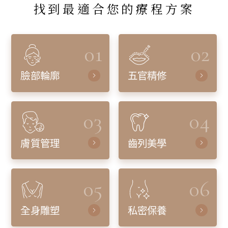
找到最適合您的療程方案
01
02
臉部輪廓
五官精修
03
04
膚質管理
齒列美學
05
06
全身雕塑
私密保養