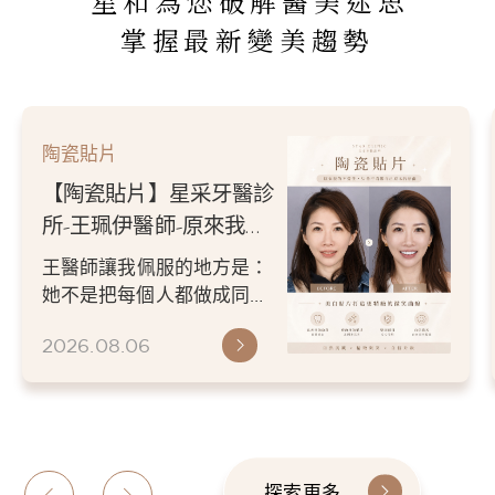
星和為您破解醫美迷思
掌握最新變美趨勢
陶瓷貼片
【陶瓷貼片】星采牙醫診
所-王珮伊醫師-從門牙縫
到自信笑容：美白貼片打
王珮伊醫師在規劃貼片時，
造更精緻的微笑曲線
除了考量牙齒本身條件，也
會從臉型比例、唇型弧度、
2026.06.26
微笑方式等細節出發，協助
患者...
探索更多