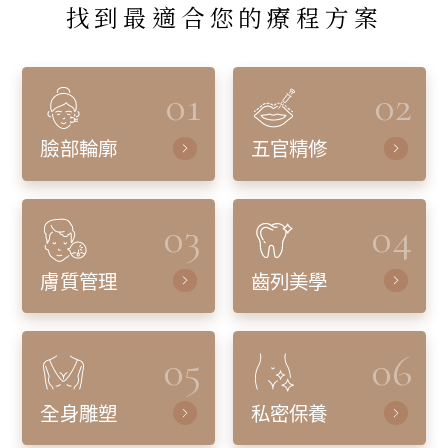
找到最適合您的療程方案
01
02
臉部輪廓
五官精修
03
04
膚質管理
齒列美學
05
06
全身雕塑
私密保養