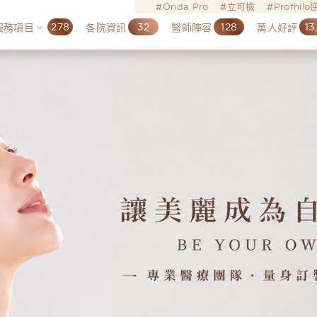
Onda Pro
立可檢
Profhil
278
32
128
13
服務項目
各院資訊
醫師陣容
萬人好評