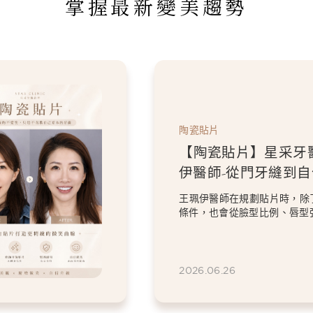
掌握最新變美趨勢
陶瓷貼片
【陶瓷貼片】星采牙醫診所-王珮
伊醫師-從門牙縫到自信笑容：美
白貼片打造更精緻的微笑曲線
王珮伊醫師在規劃貼片時，除了考量牙齒本身
條件，也會從臉型比例、唇型弧度、微笑方式
等細節出發，協助患者...
2026.06.26