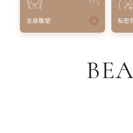
全身雕塑
私密
BEA