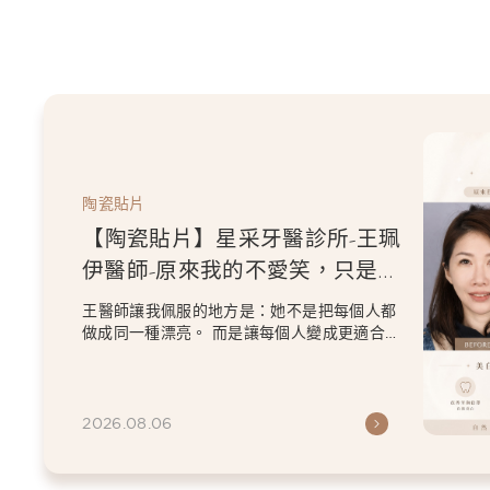
采牙醫診所-王珮
的不愛笑，只是不
牙齒
方是：她不是把每個人都
是讓每個人變成更適合自