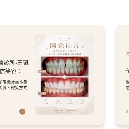
陶瓷貼片
【陶瓷貼片】星采牙醫診
伊醫師-「我不要把虎牙
掉。」，一場保留個人特
過8顆全瓷冠與陶瓷貼片的設計，改
笑設計
意的顏色與修復問題，卻依然保留
虎牙特色。 因為...
2026.06.26