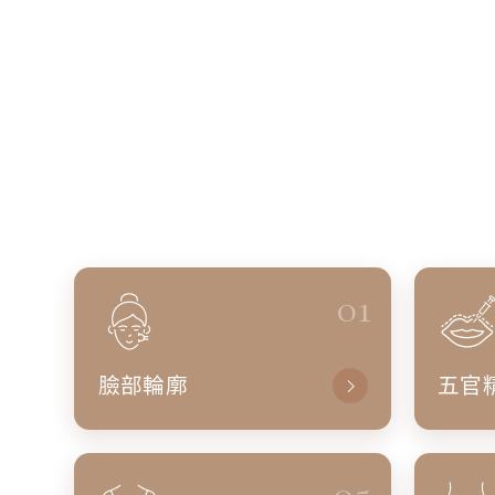
01
臉部輪廓
五官
05