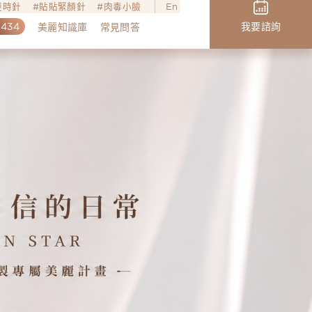
o逆時針
貼貼緊顏針
肉毒小臉
En
,434
我要諮詢
美麗知識庫
常見問答