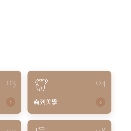
03
04
齒列美學
07
08