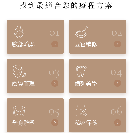
找到最適合您的療程方案
01
02
臉部輪廓
五官精修
03
04
膚質管理
齒列美學
05
06
全身雕塑
私密保養