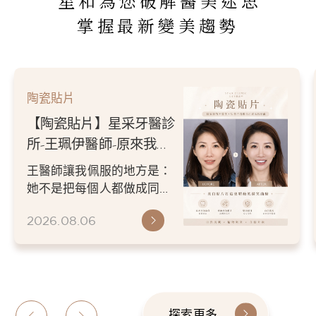
星和為您破解醫美迷思
掌握最新變美趨勢
陶瓷貼片
【陶瓷貼片】星采牙醫診
所-王珮伊醫師-從門牙縫
到自信笑容：美白貼片打
王珮伊醫師在規劃貼片時，
造更精緻的微笑曲線
除了考量牙齒本身條件，也
會從臉型比例、唇型弧度、
2026.06.26
微笑方式等細節出發，協助
患者...
探索更多