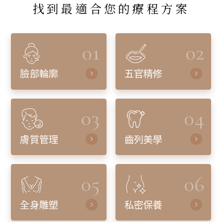
找到最適合您的療程方案
01
02
臉部輪廓
五官精修
03
04
膚質管理
齒列美學
05
06
全身雕塑
私密保養