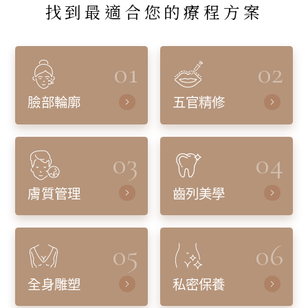
找到最適合您的療程方案
01
02
臉部輪廓
五官精修
03
04
膚質管理
齒列美學
05
06
全身雕塑
私密保養