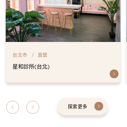
市
直營
台北市
所(台北)
仁愛星
探索更多