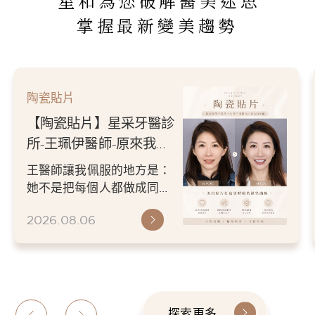
星和為您破解醫美迷思
掌握最新變美趨勢
陶瓷貼片
牙醫診
【陶瓷貼片】星采牙
來我的
所-王珮伊醫師-從門
歡自己
到自信笑容：美白貼
方是：
王珮伊醫師在規劃貼片
造更精緻的微笑曲線
成同一
除了考量牙齒本身條件
個人變成
會從臉型比例、唇型弧
2026.06.26
...
微笑方式等細節出發，
患者...
探索更多