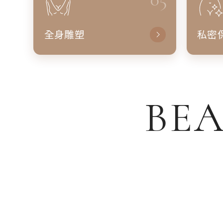
全身雕塑
私密
BEA