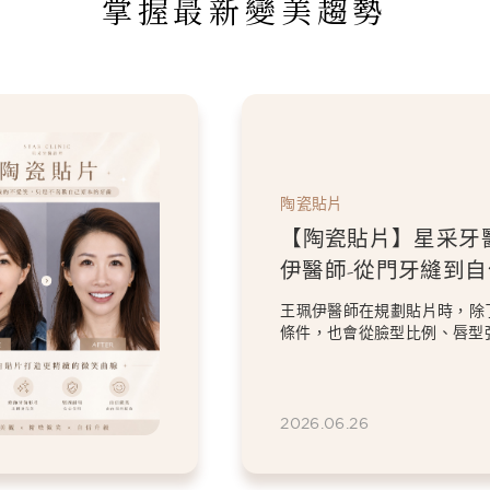
掌握最新變美趨勢
陶瓷貼片
【陶瓷貼片】星采牙
伊醫師-「我不要把虎
掉。」，一場保留個
過8顆全瓷冠與陶瓷貼片的設
笑設計
意的顏色與修復問題，卻依然
虎牙特色。 因為...
2026.06.26