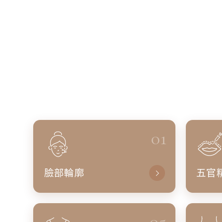
01
臉部輪廓
五官
05