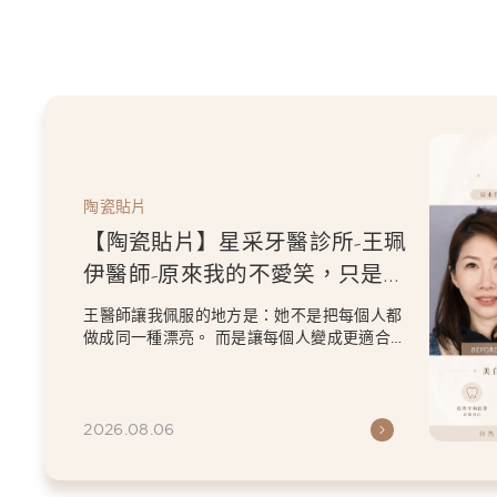
陶瓷貼片
【陶瓷貼片】星采牙醫診所-王珮
伊醫師-從門牙縫到自信笑容：美
白貼片打造更精緻的微笑曲線
王珮伊醫師在規劃貼片時，除了考量牙齒本身
條件，也會從臉型比例、唇型弧度、微笑方式
等細節出發，協助患者...
2026.06.26