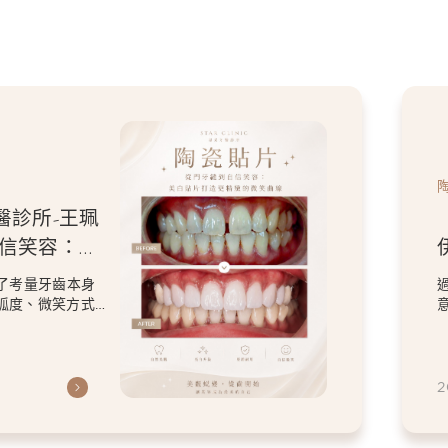
醫診所-王珮
牙磨
人特色的微
計，改善了原本在
保留患者喜歡的
2