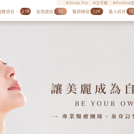
Onda Pro
立可檢
Profhil
278
32
128
13
服務項目
各院資訊
醫師陣容
萬人好評