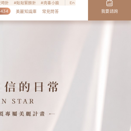
o逆時針
貼貼緊顏針
肉毒小臉
En
,434
我要諮詢
美麗知識庫
常見問答