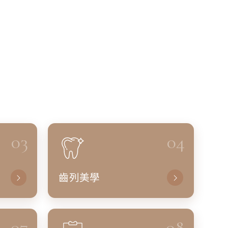
03
04
齒列美學
07
08