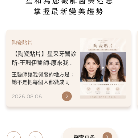
星和為您破解醫美迷思
掌握最新變美趨勢
陶瓷貼片
【陶瓷貼片】星采牙醫診
所-王珮伊醫師-從門牙縫
到自信笑容：美白貼片打
王珮伊醫師在規劃貼片時，
造更精緻的微笑曲線
除了考量牙齒本身條件，也
會從臉型比例、唇型弧度、
2026.06.26
微笑方式等細節出發，協助
患者...
探索更多