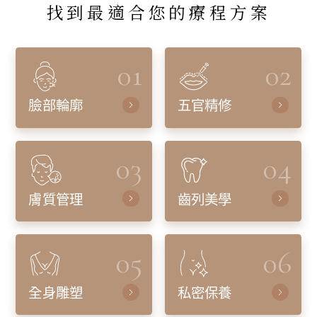
找到最適合您的療程方案
01
02
臉部輪廓
五官精修
03
04
膚質管理
齒列美學
05
06
全身雕塑
私密保養