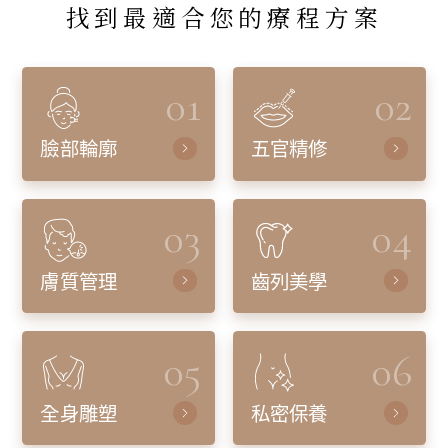
找到最適合您的療程方案
01
02
臉部輪廓
五官精修
03
04
膚質管理
齒列美學
05
06
全身雕塑
私密保養