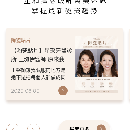
星和為您破解醫美迷思
掌握最新變美趨勢
陶瓷貼片
【陶瓷貼片】星采牙醫診
所-王珮伊醫師-從門牙縫
到自信笑容：美白貼片打
王珮伊醫師在規劃貼片時，
造更精緻的微笑曲線
除了考量牙齒本身條件，也
會從臉型比例、唇型弧度、
2026.06.26
微笑方式等細節出發，協助
患者...
探索更多