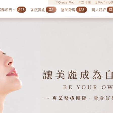
Onda Pro
立可檢
Profhil
278
32
128
13
服務項目
各院資訊
醫師陣容
萬人好評