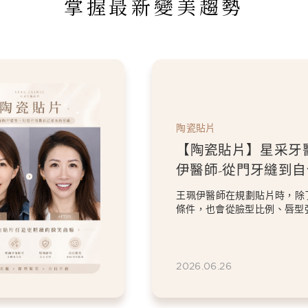
掌握最新變美趨勢
陶瓷貼片
【陶瓷貼片】星采牙
伊醫師-「我不要把虎
掉。」，一場保留個
過8顆全瓷冠與陶瓷貼片的設
笑設計
意的顏色與修復問題，卻依然
虎牙特色。 因為...
2026.06.26