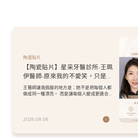
陶瓷貼片
【陶瓷貼片】星采牙醫診所-王珮
伊醫師-從門牙縫到自信笑容：美
白貼片打造更精緻的微笑曲線
王珮伊醫師在規劃貼片時，除了考量牙齒本身
條件，也會從臉型比例、唇型弧度、微笑方式
等細節出發，協助患者...
2026.06.26