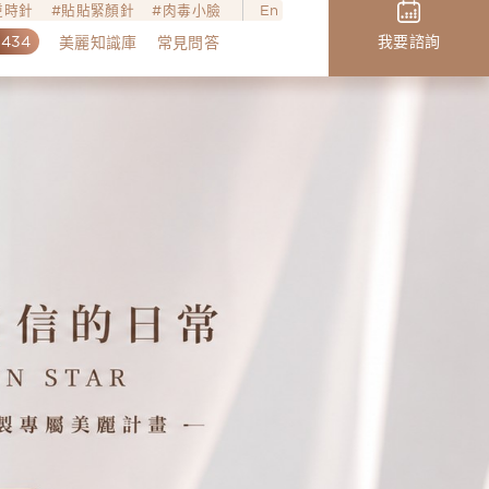
o逆時針
貼貼緊顏針
肉毒小臉
En
,434
我要諮詢
美麗知識庫
常見問答