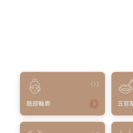
01
臉部輪廓
五官
05