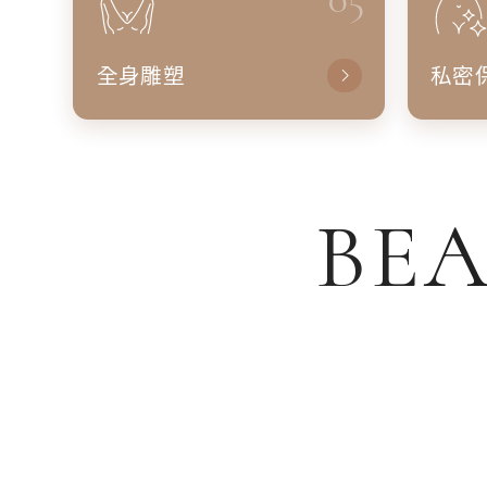
全身雕塑
私密
BEA