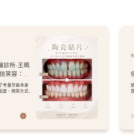
醫診所-王珮
牙磨
人特色的微
計，改善了原本在
保留患者喜歡的
2