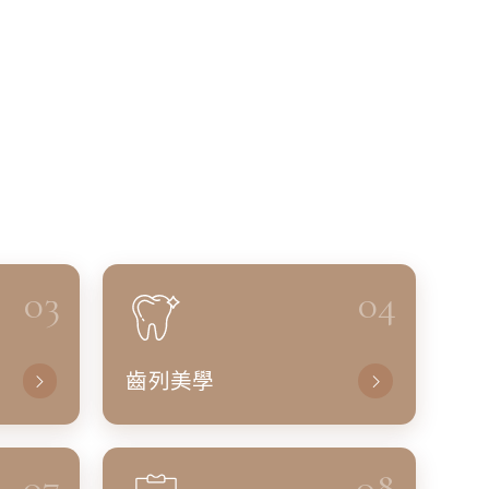
03
04
齒列美學
07
08