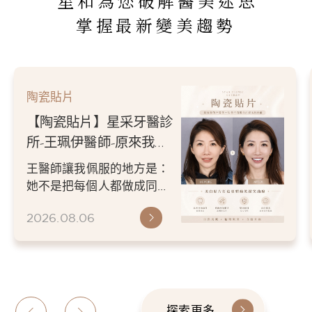
星和為您破解醫美迷思
掌握最新變美趨勢
陶瓷貼片
【陶瓷貼片】星采牙醫診
所-王珮伊醫師-從門牙縫
到自信笑容：美白貼片打
王珮伊醫師在規劃貼片時，
造更精緻的微笑曲線
除了考量牙齒本身條件，也
會從臉型比例、唇型弧度、
2026.06.26
微笑方式等細節出發，協助
患者...
探索更多