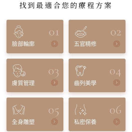
找到最適合您的療程方案
01
02
臉部輪廓
五官精修
03
04
膚質管理
齒列美學
05
06
全身雕塑
私密保養