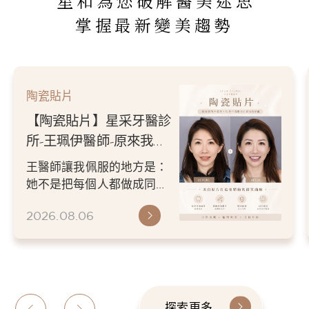
星和為您破解醫美迷思
掌握最新變美趨勢
陶瓷貼片
【陶瓷貼片】星采牙醫診
所-王珮伊醫師-從門牙縫
到自信笑容：美白貼片打
王珮伊醫師在規劃貼片時，
造更精緻的微笑曲線
除了考量牙齒本身條件，也
會從臉型比例、唇型弧度、
2026.06.26
微笑方式等細節出發，協助
患者...
探索更多