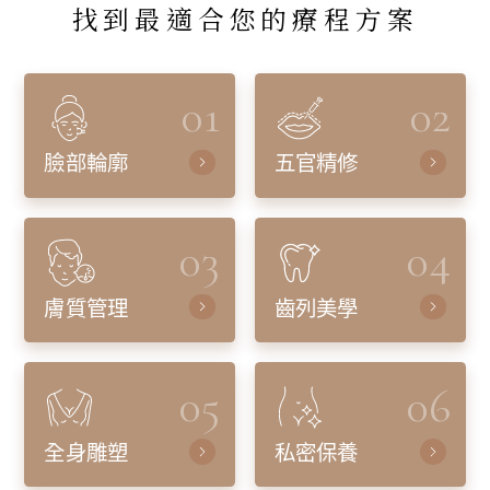
找到最適合您的療程方案
01
02
臉部輪廓
五官精修
03
04
膚質管理
齒列美學
05
06
全身雕塑
私密保養