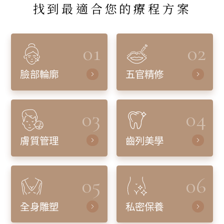
找到最適合您的療程方案
01
02
臉部輪廓
五官精修
03
04
膚質管理
齒列美學
05
06
全身雕塑
私密保養