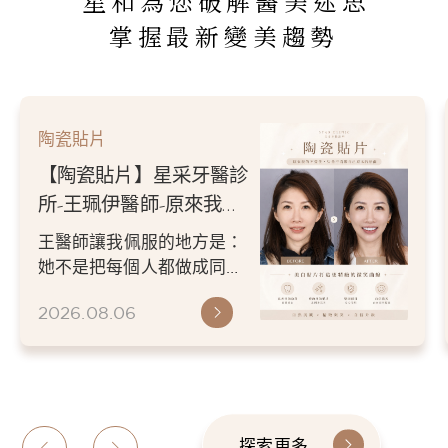
星和為您破解醫美迷思
掌握最新變美趨勢
陶瓷貼片
【陶瓷貼片】星采牙醫診
所-王珮伊醫師-從門牙縫
到自信笑容：美白貼片打
王珮伊醫師在規劃貼片時，
造更精緻的微笑曲線
除了考量牙齒本身條件，也
會從臉型比例、唇型弧度、
2026.06.26
微笑方式等細節出發，協助
患者...
探索更多