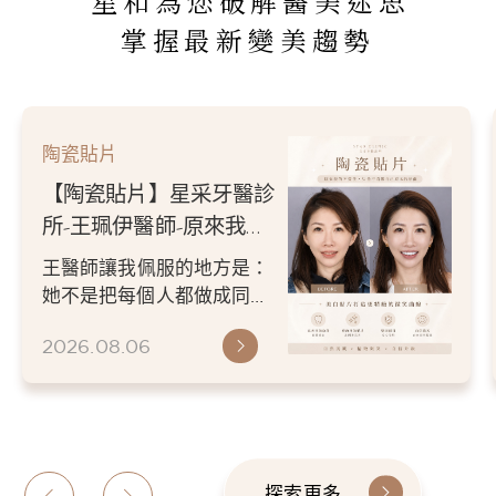
星和為您破解醫美迷思
掌握最新變美趨勢
陶瓷貼片
【陶瓷貼片】星采牙醫診
所-王珮伊醫師-原來我的
不愛笑，只是不喜歡自己
王醫師讓我佩服的地方是：
原本的牙齒
她不是把每個人都做成同一
種漂亮。 而是讓每個人變成
2026.08.06
更適合自己的樣子。 現...
探索更多