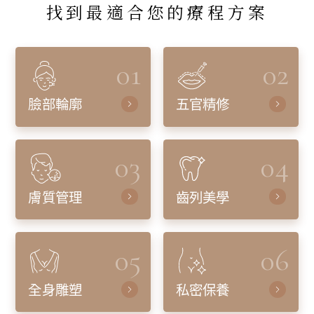
找到最適合您的療程方案
01
02
臉部輪廓
五官精修
03
04
膚質管理
齒列美學
05
06
全身雕塑
私密保養