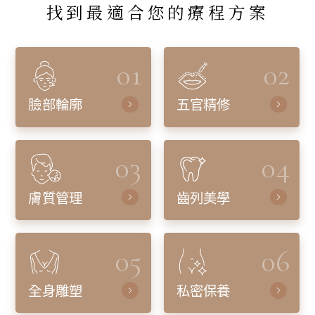
找到最適合您的療程方案
01
02
臉部輪廓
五官精修
03
04
膚質管理
齒列美學
05
06
全身雕塑
私密保養