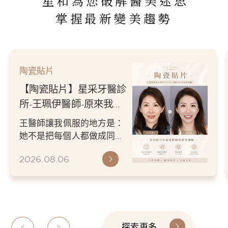
星和為您破解醫美迷思
掌握最新變美趨勢
陶瓷貼片
【陶瓷貼片】星采牙醫診
所-王珮伊醫師-從門牙縫
到自信笑容：美白貼片打
王珮伊醫師在規劃貼片時，
造更精緻的微笑曲線
除了考量牙齒本身條件，也
會從臉型比例、唇型弧度、
2026.06.26
微笑方式等細節出發，協助
患者...
探索更多