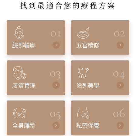
找到最適合您的療程方案
01
02
臉部輪廓
五官精修
03
04
膚質管理
齒列美學
05
06
全身雕塑
私密保養