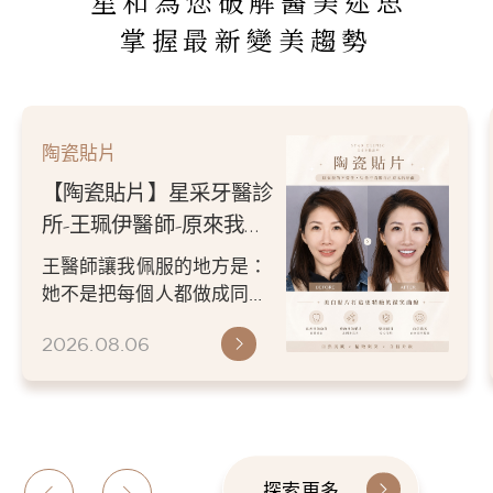
星和為您破解醫美迷思
掌握最新變美趨勢
陶瓷貼片
診
【陶瓷貼片】星采牙醫診
所-王珮伊醫師-從門牙縫
己
到自信笑容：美白貼片打
王珮伊醫師在規劃貼片時，
造更精緻的微笑曲線
除了考量牙齒本身條件，也
成
會從臉型比例、唇型弧度、
2026.06.26
微笑方式等細節出發，協助
患者...
探索更多